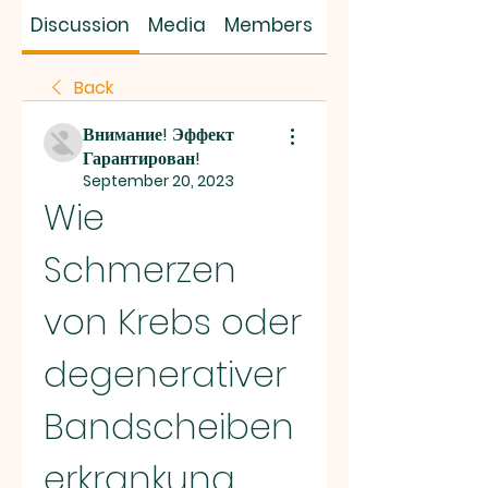
SUS SAVES MIN
Discussion
Media
Members
About
Back
Внимание! Эффект
Гарантирован!
September 20, 2023
Wie 
Schmerzen 
von Krebs oder 
degenerativer 
Bandscheiben
erkrankung 