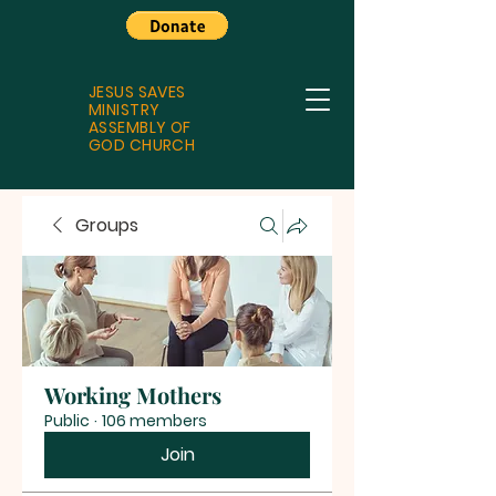
JESUS SAVES
MINISTRY
ASSEMBLY OF
GOD CHURCH
Groups
Working Mothers
Public
·
106 members
Join