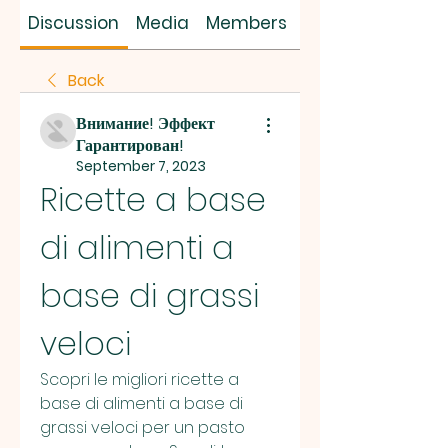
SUS SAVES MIN
Discussion
Media
Members
About
Back
Внимание! Эффект
Гарантирован!
September 7, 2023
Ricette a base 
di alimenti a 
base di grassi 
veloci
Scopri le migliori ricette a 
base di alimenti a base di 
grassi veloci per un pasto 