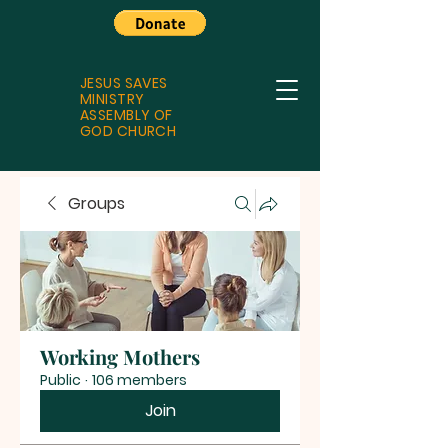
JESUS SAVES
MINISTRY
ASSEMBLY OF
GOD CHURCH
Groups
Working Mothers
Public
·
106 members
Join