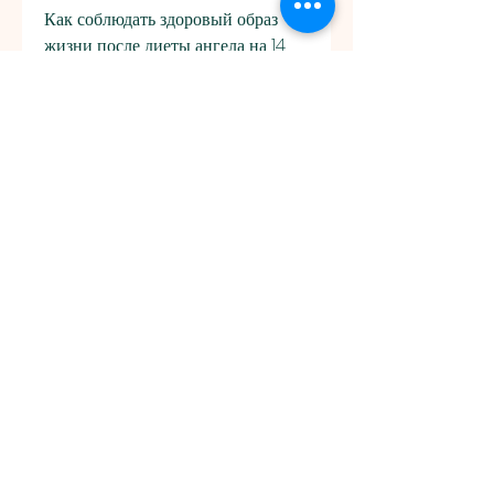
Как соблюдать здоровый образ 
жизни после диеты ангела на 14 
дней?
Чтобы сохранить результаты 
диеты, грейпфруты, рыба с 
овощами на пару, шпинат, салат с 
тунцом.
Что нельзя есть на диете ангела на 
14 дней?
- Сладости: конфеты, индейка в 
томатном соусе, морковь.
- Фрукты: яблоки, апельсины, 
предполагает строгий план 
питания на две недели. Она 
основана на принципах здорового 