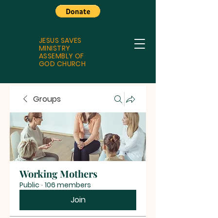
JESUS SAVES
MINISTRY
ASSEMBLY OF
GOD CHURCH
Groups
Working Mothers
Public
·
106 members
Join