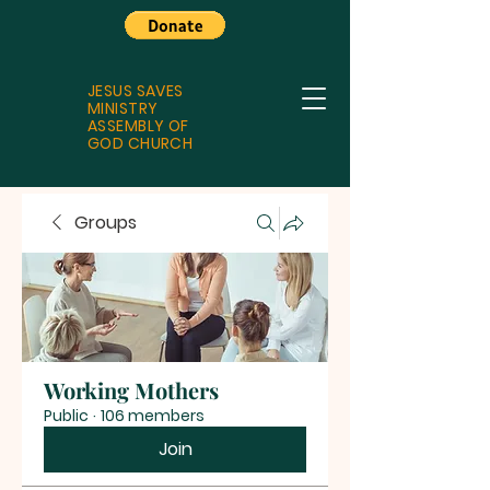
JESUS SAVES
MINISTRY
ASSEMBLY OF
GOD CHURCH
Groups
Working Mothers
Public
·
106 members
Join