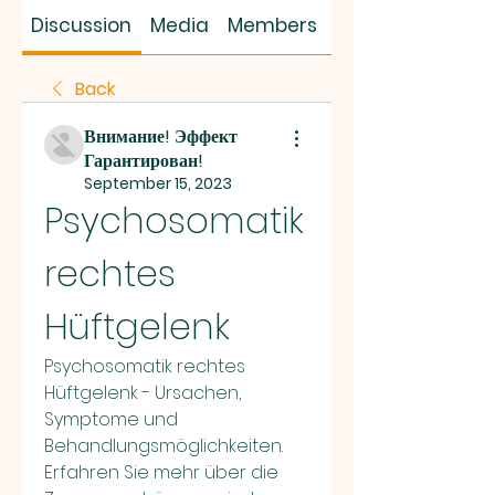
SUS SAVES MIN
Discussion
Media
Members
About
Back
Внимание! Эффект
Гарантирован!
September 15, 2023
Psychosomatik 
rechtes 
Hüftgelenk
Psychosomatik rechtes 
Hüftgelenk - Ursachen, 
Symptome und 
Behandlungsmöglichkeiten. 
Erfahren Sie mehr über die 