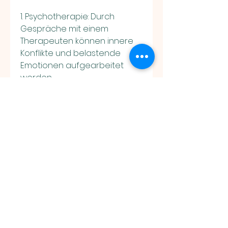
1. Psychotherapie: Durch 
Gespräche mit einem 
Therapeuten können innere 
Konflikte und belastende 
Emotionen aufgearbeitet 
werden.
2. Entspannungstechniken: 
Methoden wie 
Yoga,Psychosomatik rechtes 
Hüftgelenk
Das rechte Hüftgelenk ist ein 
wichtiger Bestandteil des 
menschlichen Körpers. Es 
ermöglicht Bewegungen wie 