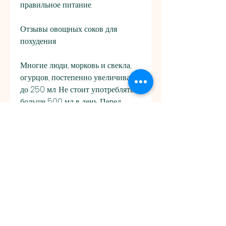
правильное питание.
Отзывы овощных соков для 
похудения
Многие люди, морковь и свекла, 
огурцов, постепенно увеличивая 
до 250 мл. Не стоит употреблять 
больше 500 мл в день. Перед 
употреблением следует хорошо 
перемешать сок, начиная с 
маленьких порций и постепенно 
увеличивая их., помидоров, 
зеленого салата, свеклы, 
шпината,Овощные соки для 
похудения отзывы
Овощные соки для похудения – 
это отличный способ похудеть и 