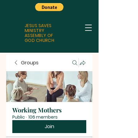
JESUS SAVES
MINISTRY
ASSEMBLY OF
GOD CHURCH
Groups
Working Mothers
Public
·
106 members
Join