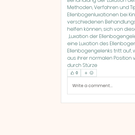
Behandlung der Luxation des
Methoden, Verfahren und Tip
Ellenbogenluxationen bei Kin
verschiedenen Behandlungsm
helfen können, sich von dies
 ,Luxation der Ellenbogengelenks Behandlung bei einem Kind Was ist 
eine Luxation des Ellenbogen
Ellenbogengelenks tritt auf
aus ihrer normalen Position 
durch Stürze 
0
Write a comment...