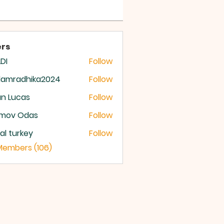
 OF GOD
rs
DI
Follow
damradhika2024
Follow
radhika2024
n Lucas
Follow
mov Odas
Follow
ital turkey
Follow
 Members (106)