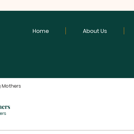
Home
About Us
g Mothers
hers
ers