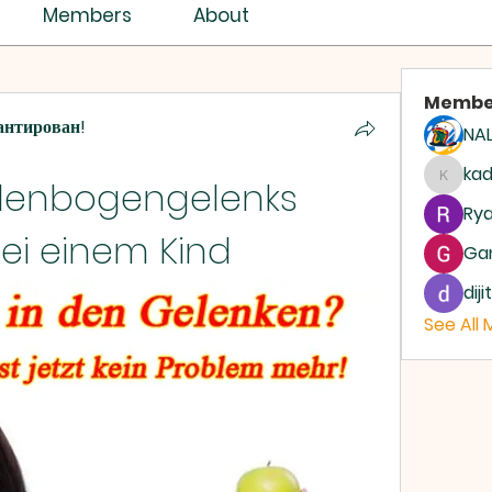
ISTRY ASSEMBLY
Members
About
Membe
антирован!
NAL
ASSEMBLIES OF GOD
AG
ka
llenbogengelenks 
kadam
Rya
ei einem Kind
Ga
dij
See All