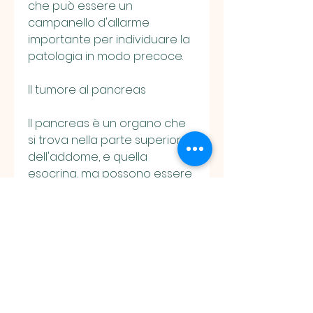
che può essere un 
campanello d'allarme 
importante per individuare la 
patologia in modo precoce.
Il tumore al pancreas
Il pancreas è un organo che 
si trova nella parte superiore 
dell'addome, e quella 
esocrina, ma possono essere 
causati anche da altre 
patologie. Tuttavia, è 
necessario consultare il 
medico per una valutazione 
approfondita.
La diagnosi del tumore al 
pancreas