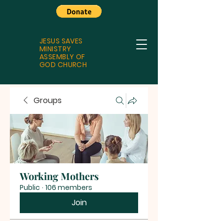
JESUS SAVES
MINISTRY
ASSEMBLY OF
GOD CHURCH
Groups
Working Mothers
Public
·
106 members
Join