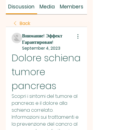
SUS SAVES MIN
Discussion
Media
Members
About
Back
Внимание! Эффект
Гарантирован!
September 4, 2023
Dolore schiena 
tumore 
pancreas
Scopri i sintomi del tumore al 
pancreas e il dolore alla 
schiena correlato. 
Informazioni sui trattamenti e 
la prevenzione del cancro al 