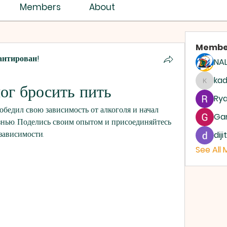
ISTRY ASSEMBLY
Members
About
Membe
антирован!
NAL
ASSEMBLIES OF GOD
AG
ka
ог бросить пить
kadam
Rya
обедил свою зависимость от алкоголя и начал 
Ga
знью. Поделись своим опытом и присоединяйтесь 
зависимости.
dij
See All