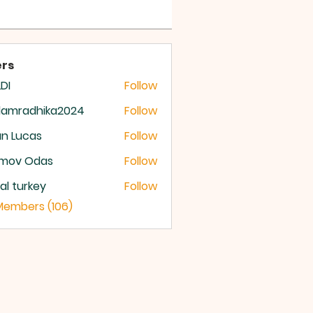
 OF GOD
rs
DI
Follow
damradhika2024
Follow
radhika2024
n Lucas
Follow
mov Odas
Follow
ital turkey
Follow
 Members (106)