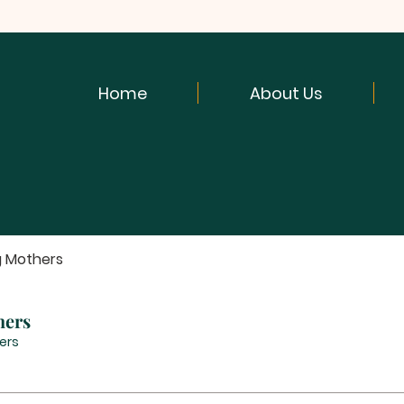
Home
About Us
g Mothers
hers
ers