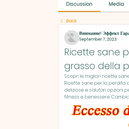
SUS SAVES MIN
Discussion
Media
Back
Внимание! Эффект Гар
September 7, 2023
Ricette sane pe
grasso della 
Scopri le migliori ricette san
Ricette sane per la perdita d
deliziose e salutari opzioni pe
fitness e benessere. Cambia il