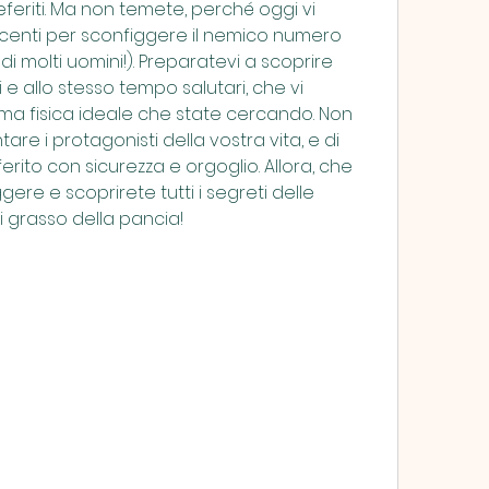
eferiti. Ma non temete, perché oggi vi 
incenti per sconfiggere il nemico numero 
 molti uomini!). Preparatevi a scoprire 
e allo stesso tempo salutari, che vi 
rma fisica ideale che state cercando. Non 
re i protagonisti della vostra vita, e di 
erito con sicurezza e orgoglio. Allora, che 
re e scoprirete tutti i segreti delle 
LONDON 
i grasso della pancia!