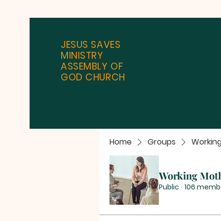
JESUS SAVES
MINISTRY
ASSEMBLY OF
GOD CHURCH
Home
Groups
Workin
Working Mot
Public
·
106 memb