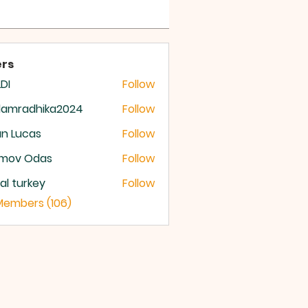
 OF GOD
rs
DI
Follow
damradhika2024
Follow
radhika2024
n Lucas
Follow
mov Odas
Follow
ital turkey
Follow
 Members (106)