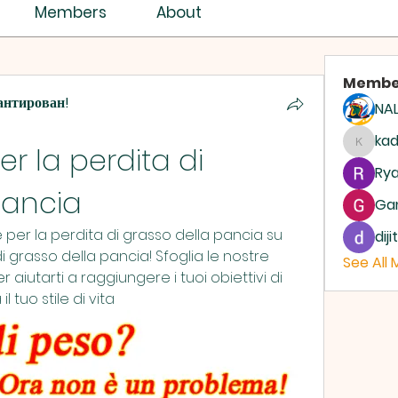
ISTRY ASSEMBLY
Members
About
Membe
антирован!
NAL
ASSEMBLIES OF GOD
AG
ka
r la perdita di 
kadam
Rya
pancia
Ga
e per la perdita di grasso della pancia su 
dij
i grasso della pancia! Sfoglia le nostre 
See All
r aiutarti a raggiungere i tuoi obiettivi di 
 tuo stile di vita