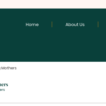
Home
About Us
g Mothers
hers
ers