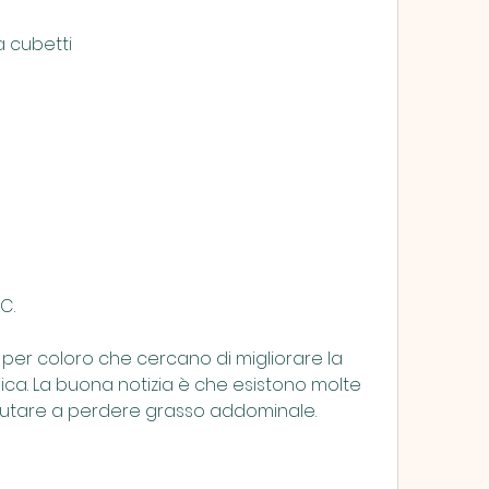
 a cubetti
C.
re per coloro che cercano di migliorare la 
isica. La buona notizia è che esistono molte 
iutare a perdere grasso addominale.