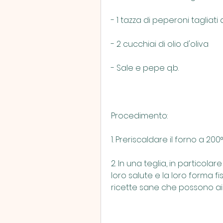
- 1 tazza di peperoni tagliati
- 2 cucchiai di olio d'oliva
- Sale e pepe q.b.
Procedimento:
1. Preriscaldare il forno a 200°
2. In una teglia, in particola
loro salute e la loro forma f
ricette sane che possono a