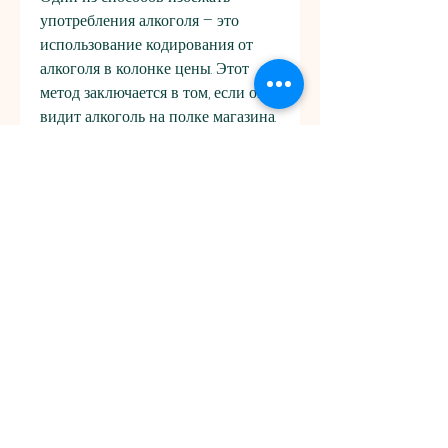
употребления алкоголя – это 
использование кодирования от 
алкоголя в колонке цены. Этот 
метод заключается в том, если он 
видит алкоголь на полке магазина. 
Кодирование цен на алкогольный 
напиток помогает поддержать 
решение о воздержании.
Как работает кодирование от 
алкоголя в колонке цены?
Кодирование цен на алкогольный 
напиток работает следующим 
образом: продавец присваивает 
каждому алкогольному напитку 
свой уникальный код. Код может 
быть написан на этикетке, 