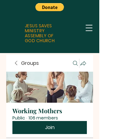
JESUS SAVES
MINISTRY
ASSEMBLY OF
GOD CHURCH
Groups
Working Mothers
Public
·
106 members
Join