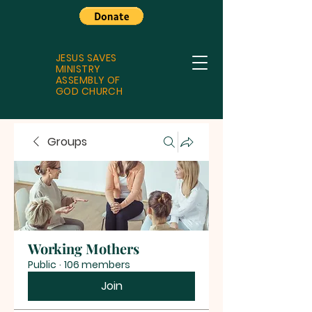
JESUS SAVES
MINISTRY
ASSEMBLY OF
GOD CHURCH
Groups
Working Mothers
Public
·
106 members
Join