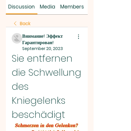
SUS SAVES MIN
Discussion
Media
Members
About
Back
Внимание! Эффект
Гарантирован!
September 20, 2023
Sie entfernen 
die Schwellung 
des 
Kniegelenks 
beschädigt