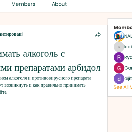
ISTRY ASSEMBLY
Members
About
Membe
антирован!
NAL
ASSEMBLIES OF GOD
AG
ka
ать алкоголь с 
kadam
Rya
ми препаратами арбидол
Ga
ием алкоголя и противовирусного препарата 
dij
ут возникнуть и как правильно принимать 
See All
йте.