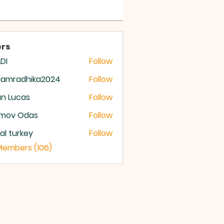
 OF GOD
rs
DI
Follow
damradhika2024
Follow
radhika2024
n Lucas
Follow
mov Odas
Follow
ital turkey
Follow
 Members (106)