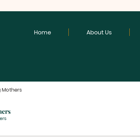
Home
About Us
g Mothers
hers
ers