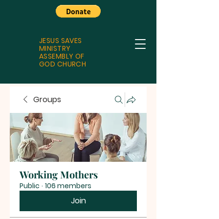
JESUS SAVES
MINISTRY
ASSEMBLY OF
GOD CHURCH
Groups
Working Mothers
Public
·
106 members
Join