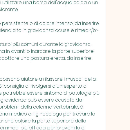
 di utilizzare una borsa dell'acqua calda o un 
lorante.
 persistente o di dolore intenso, da inserire 
hiena alto in gravidanza: cause e rimedi</b>
isturbi più comuni durante la gravidanza, 
a in avanti o inarcare la parte superiore 
 adottare una postura eretta, da inserire 
ossono aiutare a rilassare i muscoli della 
Si consiglia di rivolgersi a un esperto di 
e potrebbe essere sintomo di patologie più 
 in gravidanza può essere causato da 
problemi della colonna vertebrale, è 
prio medico o il ginecologo per trovare la 
anche colpire la parte superiore della 
i rimedi più efficaci per prevenirlo e 