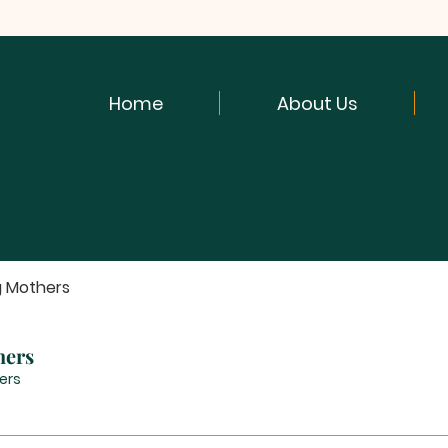
Home
About Us
g Mothers
hers
ers