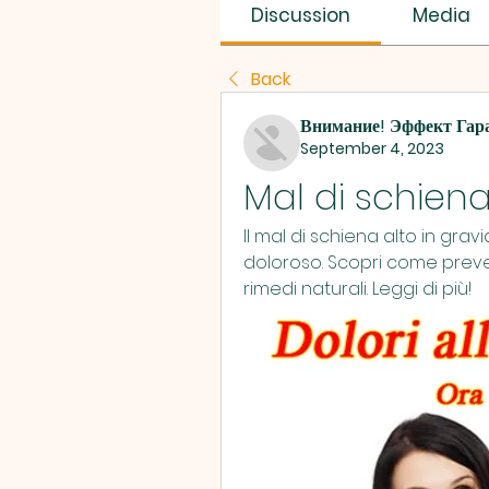
SUS SAVES MIN
Discussion
Media
Back
Внимание! Эффект Гар
September 4, 2023
Mal di schiena
Il mal di schiena alto in gra
doloroso. Scopri come prevenir
rimedi naturali. Leggi di più!