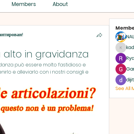
ISTRY ASSEMBLY
Members
About
Membe
антирован!
NAL
ASSEMBLIES OF GOD
AG
ka
 alto in gravidanza
kadam
Rya
vidanza può essere molto fastidioso e 
Ga
lo e alleviarlo con i nostri consigli e 
dij
See All