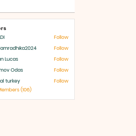
 OF GOD
rs
DI
Follow
damradhika2024
Follow
radhika2024
n Lucas
Follow
mov Odas
Follow
ital turkey
Follow
 Members (106)