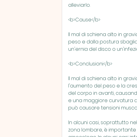
alleviarlo.
<b>Cause</b>
Il mal di schiena alto in gr
peso e dalla postura sbaglia
un'ernia del disco o un'infezi
<b>Conclusioni</b>
Il mal di schiena alto in gra
l'aumento del peso e la cresc
del corpo in avanti, causan
e una maggiore curvatura de
può causare tensioni muscola
In alcuni casi, soprattutto ne
zona lombare, è importante c