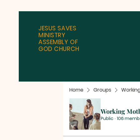
JESUS SAVES
MINISTRY
ASSEMBLY OF
GOD CHURCH
Home
Groups
Workin
Working Mot
Public
·
106 memb